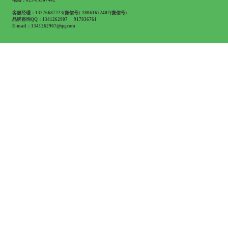
电话：025-85367442
客服经理：13276687223(微信号) 18061672402(微信号)
品牌咨询QQ：1341262907 917836761
E-mail：1341262907@qq.com