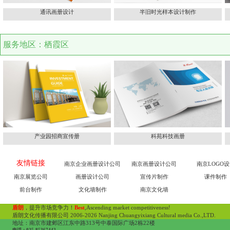
通讯画册设计
半旧时光样本设计制作
服务地区：栖霞区
产业园招商宣传册
科苑科技画册
友情链接
南京企业画册设计公司
南京画册设计公司
南京LOGO
南京展览公司
画册设计公司
宣传片制作
课件制作
前台制作
文化墙制作
南京文化墙
盾朗
，提升市场竞争力！
Best
,Ascending market competitiveness!
盾朗文化传播有限公司 2006-2026 Nanjing Chuangyixiang Cultural media Co.,LTD.
地址：南京市建邺区江东中路313号中泰国际广场2栋22楼